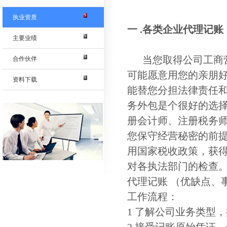
执业资质
一 .
各类企业代理记账
主要业绩
当您取得公司工商营
合作伙伴
可能愿意用您的亲朋
资料下载
能替您分担法律责任
务外包是个很好的选
册会计师、注册税务
您保守经营秘密的前
用国家税收政策，获
对各执法部门的检查
代理记账 （优缺点、
工作流程：
1 了解公司业务类型