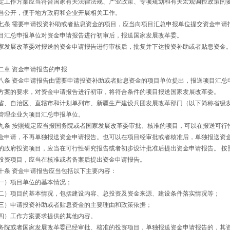
定工作方案应当符合国家有关法律法规、产业政策、专项规划和有关宏观调控政策的
当公开，便于地方政府和企业开展相关工作。
七条 需要申请投资补助或者贴息资金的项目，应当向项目汇总申报单位提交资金申请
目汇总申报单位对资金申请报告进行初审后，报送国家发展改革委。
家发展改革委对报送的资金申请报告进行审核后，批复并下达投资补助或者贴息资金
二章 资金申请报告的申报
八条 资金申请报告由需要申请投资补助或者贴息资金的项目单位提出，报送项目汇总
方案的要求，对资金申请报告进行初审，将符合条件的项目报送国家发展改革委。
省、自治区、直辖市和计划单列市、新疆生产建设兵团发展改革部门（以下简称省级
管理企业为项目汇总申报单位。
九条 按照规定应当报国务院或者国家发展改革委审批、核准的项目，可以在报送可行
金申请，不再单独报送资金申请报告。也可以在项目经审批或者核准后，单独报送资金
的政府投资项目，应当在可行性研究报告或者初步设计批准后提出资金申请报告。 按
投资项目，应当在核准或者备案后提出资金申请报告。
十条 资金申请报告应当包括以下主要内容：
一）项目单位的基本情况；
二）项目的基本情况，包括建设内容、总投资及资金来源、建设条件落实情况等；
三）申请投资补助或者贴息资金的主要理由和政策依据；
四）工作方案要求提供的其他内容。
务院或者国家发展改革委已经审批、核准的投资项目，单独报送资金申请报告的，其