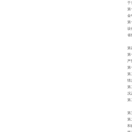
于
第
金
第
设
省
第
第
严
第
第
情
第
况
第
第
第
和