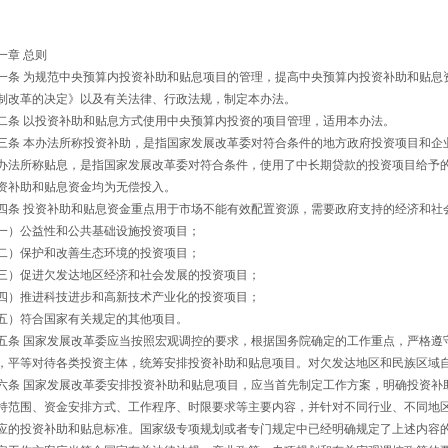
一章 总则
一条 为规范中央预算内投资补助和贴息项目的管理，提高中央预算内投资补助和贴息
制改革的决定》以及有关法律、行政法规，制定本办法。
二条 以投资补助和贴息方式使用中央预算内投资的项目管理，适用本办法。
三条 本办法所称投资补助，是指国家发展改革委对符合条件的地方政府投资项目和企
办法所称贴息，是指国家发展改革委对符合条件，使用了中长期贷款的投资项目给予
资补助和贴息资金均为无偿投入。
四条 投资补助和贴息资金重点用于市场不能有效配置资源，需要政府支持的经济和社
一）公益性和公共基础设施投资项目；
二）保护和改善生态环境的投资项目；
三）促进欠发达地区经济和社会发展的投资项目；
四）推进科技进步和高新技术产业化的投资项目；
五）符合国家有关规定的其他项目。
五条 国家发展改革委应当按照宏观调控的要求，根据国务院确定的工作重点，严格遵
，平等对待各类投资主体，统筹安排投资补助和贴息项目。对欠发达地区和民族区域
六条 国家发展改革委安排投资补助和贴息项目，应当首先制定工作方案，明确投资补
持范围、资金安排方式、工作程序、时限要求等主要内容，并针对不同行业、不同地
应的投资补助和贴息标准。国家级专项规划或者专门规定中已经明确规定了上述内容