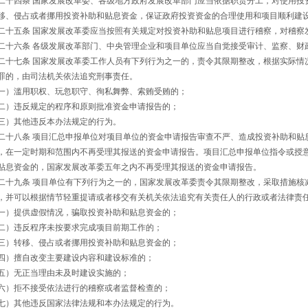
二十四条 国家发展改革委、各级地方政府发展改革部门应当依据职责分工，对使用投
移、侵占或者挪用投资补助和贴息资金，保证政府投资资金的合理使用和项目顺利建
二十五条 国家发展改革委应当按照有关规定对投资补助和贴息项目进行稽察，对稽察
二十六条 各级发展改革部门、中央管理企业和项目单位应当自觉接受审计、监察、财
二十七条 国家发展改革委工作人员有下列行为之一的，责令其限期整改，根据实际情
罪的，由司法机关依法追究刑事责任。
一）滥用职权、玩忽职守、徇私舞弊、索贿受贿的；
二）违反规定的程序和原则批准资金申请报告的；
三）其他违反本办法规定的行为。
二十八条 项目汇总申报单位对项目单位的资金申请报告审查不严、造成投资补助和贴
，在一定时期和范围内不再受理其报送的资金申请报告。项目汇总申报单位指令或授
贴息资金的，国家发展改革委五年之内不再受理其报送的资金申请报告。
二十九条 项目单位有下列行为之一的，国家发展改革委责令其限期整改，采取措施核
，并可以根据情节轻重提请或者移交有关机关依法追究有关责任人的行政或者法律责
一）提供虚假情况，骗取投资补助和贴息资金的；
二）违反程序未按要求完成项目前期工作的；
三）转移、侵占或者挪用投资补助和贴息资金的；
四）擅自改变主要建设内容和建设标准的；
五）无正当理由未及时建设实施的；
六）拒不接受依法进行的稽察或者监督检查的；
七）其他违反国家法律法规和本办法规定的行为。