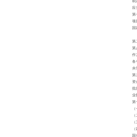
制
应
第
项
国
第
第
作
各
央
第
资
批
业
第
（
（
（
（
国