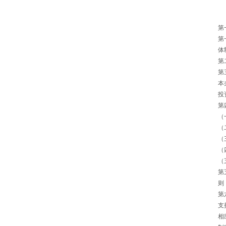
第
第
体
第
第
本
投
第
（
（
（
（
（
第
则
第
支
相