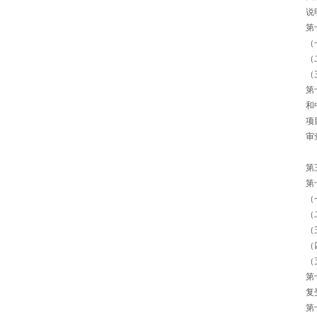
说
第
（
（
（
第
和
项
审
第
第
（
（
（
（
（
第
复
第