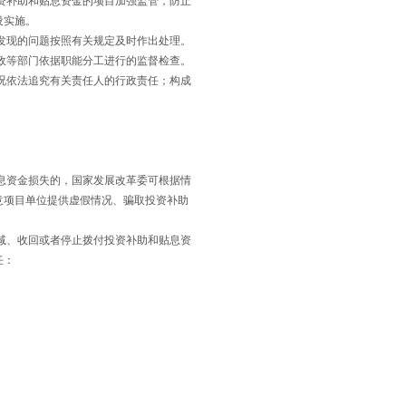
资补助和贴息资金的项目加强监管，防止
设实施。
发现的问题按照有关规定及时作出处理。
政等部门依据职能分工进行的监督检查。
况依法追究有关责任人的行政责任；构成
息资金损失的，国家发展改革委可根据情
意项目单位提供虚假情况、骗取投资补助
减、收回或者停止拨付投资补助和贴息资
任：