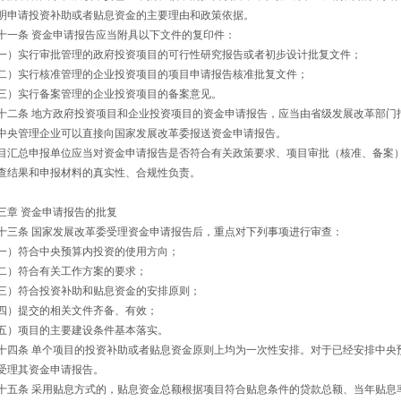
明申请投资补助或者贴息资金的主要理由和政策依据。
十一条 资金申请报告应当附具以下文件的复印件：
一）实行审批管理的政府投资项目的可行性研究报告或者初步设计批复文件；
二）实行核准管理的企业投资项目的项目申请报告核准批复文件；
三）实行备案管理的企业投资项目的备案意见。
十二条 地方政府投资项目和企业投资项目的资金申请报告，应当由省级发展改革部门
中央管理企业可以直接向国家发展改革委报送资金申请报告。
目汇总申报单位应当对资金申请报告是否符合有关政策要求、项目审批（核准、备案
查结果和申报材料的真实性、合规性负责。
三章 资金申请报告的批复
十三条 国家发展改革委受理资金申请报告后，重点对下列事项进行审查：
一）符合中央预算内投资的使用方向；
二）符合有关工作方案的要求；
三）符合投资补助和贴息资金的安排原则；
四）提交的相关文件齐备、有效；
五）项目的主要建设条件基本落实。
十四条 单个项目的投资补助或者贴息资金原则上均为一次性安排。对于已经安排中央
受理其资金申请报告。
十五条 采用贴息方式的，贴息资金总额根据项目符合贴息条件的贷款总额、当年贴息