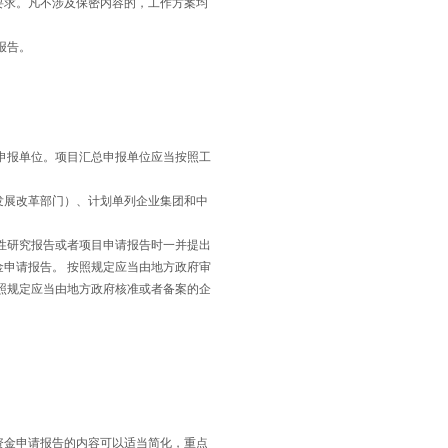
要求。凡不涉及保密内容的，工作方案均
报告。
。
申报单位。项目汇总申报单位应当按照工
发展改革部门）、计划单列企业集团和中
性研究报告或者项目申请报告时一并提出
申请报告。 按照规定应当由地方政府审
照规定应当由地方政府核准或者备案的企
资金申请报告的内容可以适当简化，重点