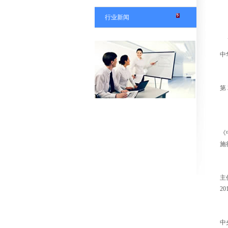
行业新闻
中
第 
《
施
主
20
中