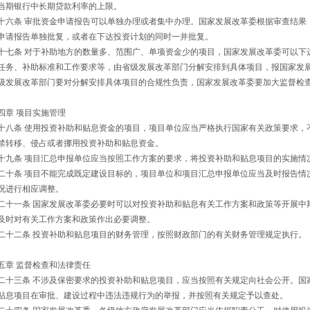
当期银行中长期贷款利率的上限。
十六条 审批资金申请报告可以单独办理或者集中办理。国家发展改革委根据审查结果
申请报告单独批复，或者在下达投资计划的同时一并批复。
十七条 对于补助地方的数量多、范围广、单项资金少的项目，国家发展改革委可以下
任务、补助标准和工作要求等，由省级发展改革部门分解安排到具体项目，报国家发
级发展改革部门要对分解安排具体项目的合规性负责，国家发展改革委要加大监督检
四章 项目实施管理
十八条 使用投资补助和贴息资金的项目，项目单位应当严格执行国家有关政策要求，
禁转移、侵占或者挪用投资补助和贴息资金。
十九条 项目汇总申报单位应当按照工作方案的要求，将投资补助和贴息项目的实施情
二十条 项目不能完成既定建设目标的，项目单位和项目汇总申报单位应当及时报告情
况进行相应调整。
二十一条 国家发展改革委必要时可以对投资补助和贴息有关工作方案和政策等开展中
及时对有关工作方案和政策作出必要调整。
二十二条 投资补助和贴息项目的财务管理，按照财政部门的有关财务管理规定执行。
五章 监督检查和法律责任
二十三条 不涉及保密要求的投资补助和贴息项目，应当按照有关规定向社会公开。国
贴息项目在审批、建设过程中违法违规行为的举报，并按照有关规定予以查处。